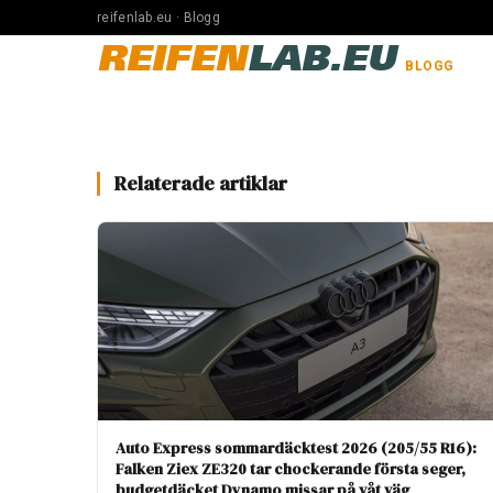
reifenlab.eu · Blogg
REIFEN
LAB.EU
BLOGG
Relaterade artiklar
Auto Express sommardäcktest 2026 (205/55 R16):
Falken Ziex ZE320 tar chockerande första seger,
budgetdäcket Dynamo missar på våt väg