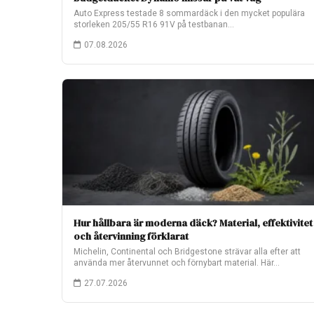
Auto Express testade 8 sommardäck i den mycket populära
storleken 205/55 R16 91V på testbanan…
07.08.2026
Hur hållbara är moderna däck? Material, effektivitet
och återvinning förklarat
Michelin, Continental och Bridgestone strävar alla efter att
använda mer återvunnet och förnybart material. Här…
27.07.2026