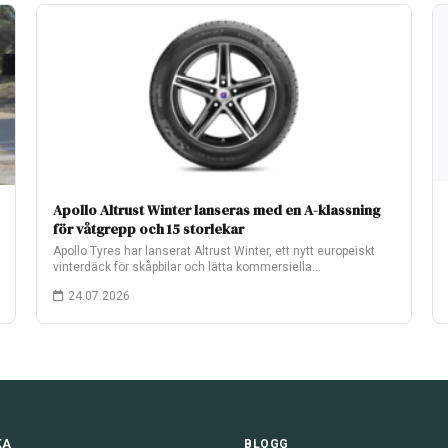
Apollo Altrust Winter lanseras med en A-klassning
för våtgrepp och 15 storlekar
Apollo Tyres har lanserat Altrust Winter, ett nytt europeiskt
vinterdäck för skåpbilar och lätta kommersiella…
24.07.2026
KA
BLOGG