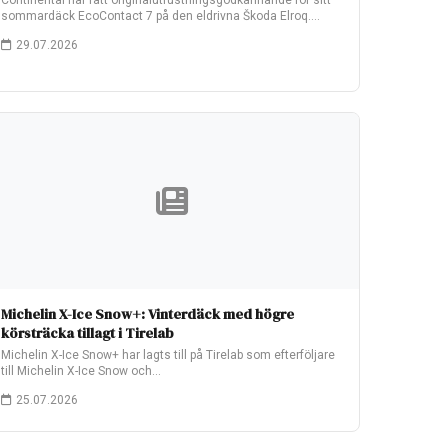
Continental har fått originalutrustningsgodkännande för sitt
sommardäck EcoContact 7 på den eldrivna Škoda Elroq.
Fabriksmonteringen…
29.07.2026
Michelin X-Ice Snow+: Vinterdäck med högre
körsträcka tillagt i Tirelab
Michelin X-Ice Snow+ har lagts till på Tirelab som efterföljare
till Michelin X-Ice Snow och…
25.07.2026