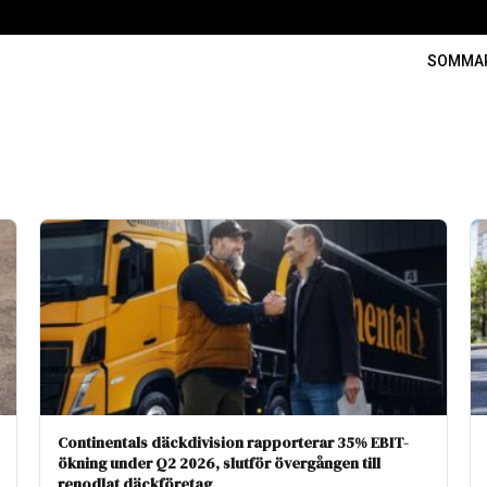
SOMMA
Continentals däckdivision rapporterar 35% EBIT-
ökning under Q2 2026, slutför övergången till
renodlat däckföretag