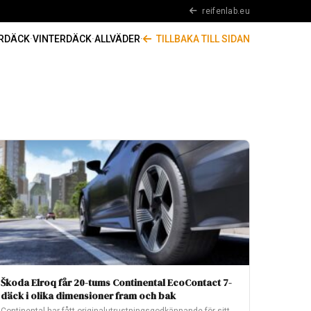
reifenlab.eu
RDÄCK
·
VINTERDÄCK
·
ALLVÄDER
·
TILLBAKA TILL SIDAN
Škoda Elroq får 20-tums Continental EcoContact 7-
däck i olika dimensioner fram och bak