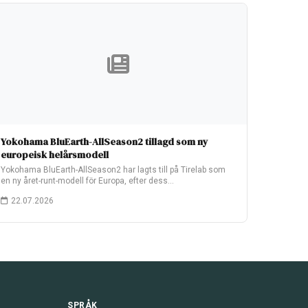
Yokohama BluEarth-AllSeason2 tillagd som ny
europeisk helårsmodell
Yokohama BluEarth-AllSeason2 har lagts till på Tirelab som
en ny året-runt-modell för Europa, efter dess…
22.07.2026
SPRÅK