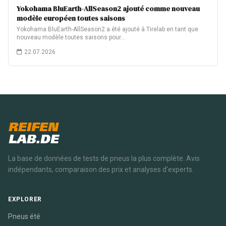
Yokohama BluEarth-AllSeason2 ajouté comme nouveau
modèle européen toutes saisons
Yokohama BluEarth-AllSeason2 a été ajouté à Tirelab en tant que
nouveau modèle toutes saisons pour…
22.07.2026
REIFEN
LAB.DE
La base de données de tests de pneus la plus complète. Avis
indépendants, comparaison des prix et analyses d'experts.
EXPLORER
Pneus été