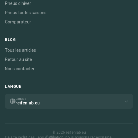
Pneus d'hiver
Pneus toutes saisons
Comparateur
BLOG
Tous les articles
Retour au site
Nous contacter
LANGUE
Langue
reifenlab.eu
© 2026 reifenlab.eu
Ce site inclut des liens d'affiliation. nous pouvons recevoir une