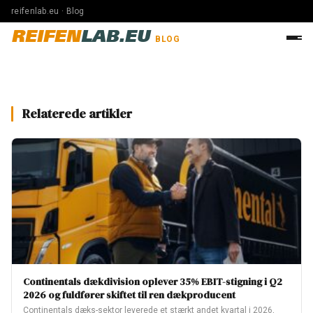
reifenlab.eu · Blog
REIFEN
LAB.EU
BLOG
Relaterede artikler
Continentals dækdivision oplever 35% EBIT-stigning i Q2
2026 og fuldfører skiftet til ren dækproducent
Continentals dæks-sektor leverede et stærkt andet kvartal i 2026,