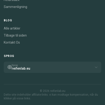
Sammenligning
BLOG
Alle artikler
Tilbage til siden
Kontakt Os
SPROG
Sprog
reifenlab.eu
© 2026 reifenlab.eu
Dette site indeholder affiliate-links. vi kan modtage kompensation, når du
klikker på visse links.