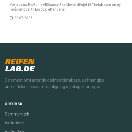
Yokohama BluEarth-AllSeason2 er blevet tilføjet til Tirelab som en ny
helårsmodel til Europa, efter dens…
22.07.2026
REIFEN
LAB.DE
Den mest omfattende dæktestdatabase. uafhængige
anmeldelser, prissammenligning og ekspertanalyse.
UDFORSK
Sommerdæk
Vinterdæk
Helårsdæk