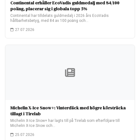
Continental erhåller EcoVadis guldmedalj med 84/100
poäng, placerar sig i globala topp 5%
Continental har tilldelats guldmedalj i 2026 års EcoVadis
hållbarhetsbetyg, med 84 av 100 poäng och…
27.07.2026
Michelin X-Ice Snow+: Vinterdäck med högre körsträcka
tillagt i Tirelab
Michelin X-Ice Snow+ har lagts till på Tirelab som efterföljare till
Michelin X-Ice Snow och…
25.07.2026