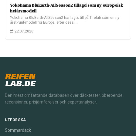
Yokohama BluEarth-AllSeason2 tillagd som ny europeisk
helårsmodell
Yokohama BluEarth-AllSeason2 har lagts till på Tirelab som en ny
året-runt-modell för Europa, efter dess…
22.07.2026
REIFEN
LAB.DE
Den mest omfattande databasen över däcktester. oberoende
recensioner, prisjämförelser och expertanalyser.
UTFORSKA
Sommardäck