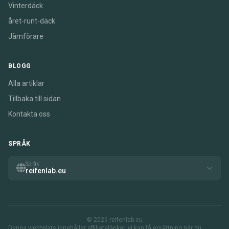
Vinterdäck
året-runt-däck
Jämförare
BLOGG
Alla artiklar
Tillbaka till sidan
Kontakta oss
SPRÅK
Språk
reifenlab.eu
© 2026 reifenlab.eu
Denna webbplats innehåller affiliatelänkar. vi kan få ersättning när du