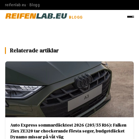
reifenlab.eu · Blogg
REIFEN
LAB.EU
BLOGG
Relaterade artiklar
Auto Express sommardäcktest 2026 (205/55 R16): Falken
Ziex ZE320 tar chockerande första seger, budgetdäcket
Dynamo missar på våt väg