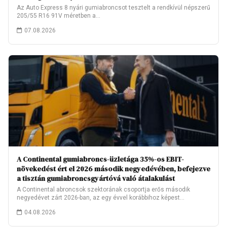
Az Auto Express 8 nyári gumiabroncsot tesztelt a rendkívül népszerű
205/55 R16 91V méretben a…
07.08.2026
A Continental gumiabroncs-üzletága 35%-os EBIT-
növekedést ért el 2026 második negyedévében, befejezve
a tisztán gumiabroncsgyártóvá való átalakulást
A Continental abroncsok szektorának csoportja erős második
negyedévet zárt 2026-ban, az egy évvel korábbihoz képest…
04.08.2026