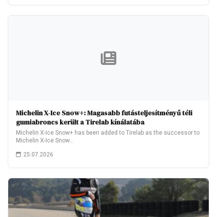
Michelin X-Ice Snow+: Magasabb futásteljesítményű téli
gumiabroncs került a Tirelab kínálatába
Michelin X-Ice Snow+ has been added to Tirelab as the successor to
Michelin X-Ice Snow…
25.07.2026