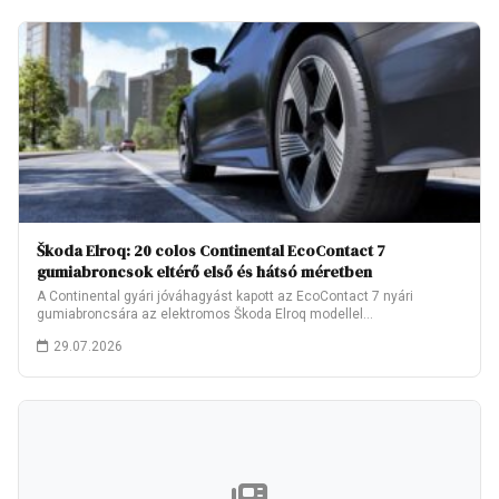
Škoda Elroq: 20 colos Continental EcoContact 7
gumiabroncsok eltérő első és hátsó méretben
A Continental gyári jóváhagyást kapott az EcoContact 7 nyári
gumiabroncsára az elektromos Škoda Elroq modellel…
29.07.2026