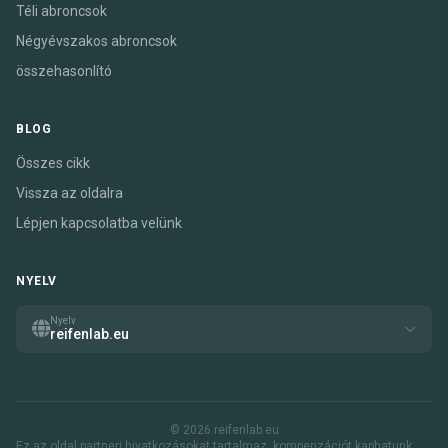
Téli abroncsok
Négyévszakos abroncsok
összehasonlító
BLOG
Összes cikk
Vissza az oldalra
Lépjen kapcsolatba velünk
NYELV
Nyelv
reifenlab.eu
© 2026 reifenlab.eu
Ez az oldal partneri hivatkozásokat tartalmaz. kompenzációt kaphatunk,