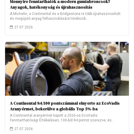
Mennyire fenntarthatók a modern gumiabroncsok?
Anyagok, hatékonyság és újrahasznosítás
A Michelin, a Continental és a Bridgestone is több újrahasznosított
és megújuló anyag felhasználására törekszik.…
27.07.2026
A Continental 84/100 pontszámmal elnyerte az EcoVadis
Aranyérmet, bekerülve a globális Top 5%-ba
A Continental aranyérmet kapott a 2026-os EcoVadis
Fenntarthatósági Értékelésen, 100-ból 84 pontot szerezve, és
ezzel…
27.07.2026