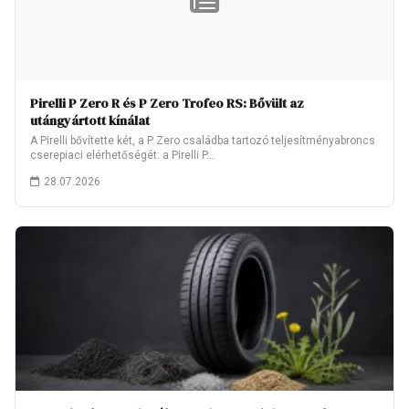
Pirelli P Zero R és P Zero Trofeo RS: Bővült az
utángyártott kínálat
A Pirelli bővítette két, a P Zero családba tartozó teljesítményabroncs
cserepiaci elérhetőségét: a Pirelli P…
28.07.2026