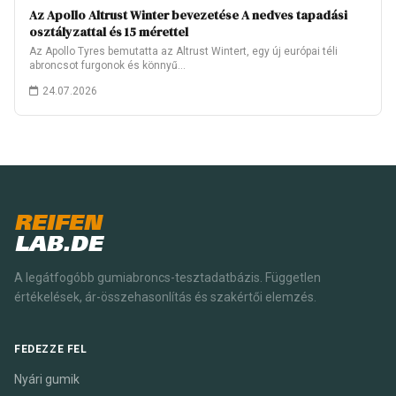
Az Apollo Altrust Winter bevezetése A nedves tapadási
osztályzattal és 15 mérettel
Az Apollo Tyres bemutatta az Altrust Wintert, egy új európai téli
abroncsot furgonok és könnyű…
24.07.2026
REIFEN
LAB.DE
A legátfogóbb gumiabroncs-tesztadatbázis. Független
értékelések, ár-összehasonlítás és szakértői elemzés.
FEDEZZE FEL
Nyári gumik