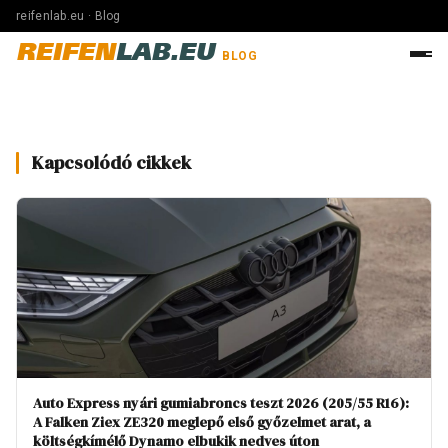
reifenlab.eu · Blog
REIFEN
LAB.EU
BLOG
Kapcsolódó cikkek
Auto Express nyári gumiabroncs teszt 2026 (205/55 R16):
A Falken Ziex ZE320 meglepő első győzelmet arat, a
költségkímélő Dynamo elbukik nedves úton