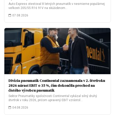
Auto Express otestoval 8 letných pneumatík v nesmierne populárnej
veľkosti 205/55 R16 91V na skúšobnom…
07.08.2026
Divízia pneumatík Continental zaznamenala v 2. štvrťroku
2026 nárast EBIT o 35 %, čím dokončila prechod na
čistého výrobcu pneumatík
Sektor Pneumatiky spoločnosti Continental vykázal silný druhý
štvrťrok v roku 2026, pričom upravený EBIT vzrástol…
04.08.2026