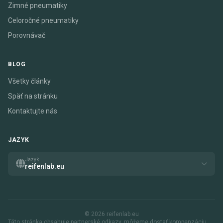
Zimné pneumatiky
Celoročné pneumatiky
Porovnávač
BLOG
Všetky články
Späť na stránku
Kontaktujte nás
JAZYK
Jazyk
reifenlab.eu
© 2026 reifenlab.eu
Táto stránka obsahuje partnerské odkazy. môžeme dostať kompenzáciu,