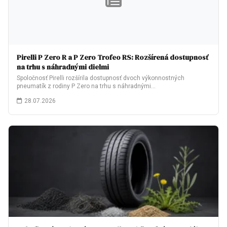
Pirelli P Zero R a P Zero Trofeo RS: Rozšírená dostupnosť
na trhu s náhradnými dielmi
Spoločnosť Pirelli rozšírila dostupnosť dvoch výkonnostných
pneumatík z rodiny P Zero na trhu s náhradnými…
28.07.2026