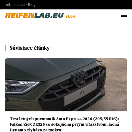
reifenlab.eu · Blog
REIFEN
LAB.EU
BLOG
Súvisiace články
Test letných pneumatík Auto Express 2026 (205/55 R16):
Falken Ziex ZE320 so šokujúcim prvým víťazstvom, lacná
Dynamo zlyháva za mokra