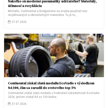
Nakoľko sú moderné pneumatiky udržateľné? Materiály,
účinnosť a recyklácia
Michelin, Continental a Bridgestone sa snažia používať viac
recyklovaných a obnoviteľných materiálov. Tu je to,…
27.07.2026
Continental získal zlatú medailu EcoVadis s výsledkom
84/100, čím sa zaradil do svetového top 5%
Continental získal zlatú medailu v hodnotení udržateľnosti EcoVadis
2026, pričom získal 84 zo 100 bodov…
27.07.2026