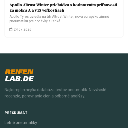
Apollo Altrust Winter prichádza s hodnotením priľnavosti
za mokra A a v 15 veľkostiach
Apollo Tyres uviedla na trh Altrust Winter, novú európsku zimnú
pneumatiku pre dodávky a ľahké…
24.07.2026
REIFEN
LAB.DE
Najkomplexnejšia databáza testov pneumatík. Nezávislé
recenzie, porovnanie cien a odborné analýzy.
PRESKÚMAŤ
Letné pneumatiky