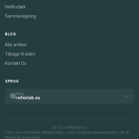
Helårsdæk
Sammenligning
BLOG
Alle artikler
Tilbage til siden
Kontakt Os
SPROG
Sprog
reifenlab.eu
© 2026 reifenlab.eu
Dette site indeholder affiliate-links. vi kan modtage kompensation, når du
klikker på visse links.