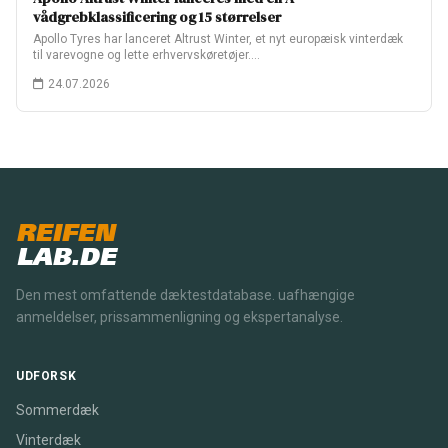
vådgrebklassificering og 15 størrelser
Apollo Tyres har lanceret Altrust Winter, et nyt europæisk vinterdæk
til varevogne og lette erhvervskøretøjer.…
24.07.2026
REIFEN
LAB.DE
Den mest omfattende dæktestdatabase. uafhængige
anmeldelser, prissammenligning og ekspertanalyse.
UDFORSK
Sommerdæk
Vinterdæk