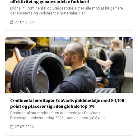
effektivitet og genanvendelse forklaret
Michelin, Continental og Bridgestone sigter alle mod at bruge flere
genanvendte og vedvarende materialer. Her…
27.07.2026
Continental modtager EcoVadis guldmedalje med 84/100
point og placerer sig i den globale top 5%
Continental har modtaget en guldmedalje i EcoVadis
Bæredygtighedsvurdering 2026, med en score på 84 ud…
27.07.2026