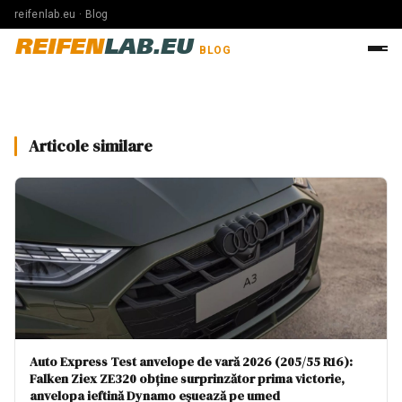
reifenlab.eu · Blog
REIFEN
LAB.EU
BLOG
Articole similare
Auto Express Test anvelope de vară 2026 (205/55 R16):
Falken Ziex ZE320 obține surprinzător prima victorie,
anvelopa ieftină Dynamo eșuează pe umed