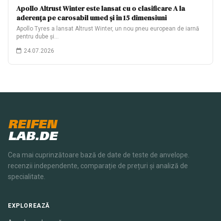
Apollo Altrust Winter este lansat cu o clasificare A la
aderența pe carosabil umed și în 15 dimensiuni
Apollo Tyres a lansat Altrust Winter, un nou pneu european de iarnă
pentru dube și…
24.07.2026
REIFEN
LAB.DE
Cea mai cuprinzătoare bază de date de teste de anvelope.
recenzii independente, comparație de prețuri și analiză de
specialitate.
EXPLOREAZĂ